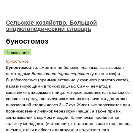
Сельское хозяйство. Большой
энциклопедический словарь
буностомоз
Толкование
буностомоз
буностомо́з
, гельминтозная болезнь жвачных, вызываемая
нематодами
Bunostomum trigonocephalum
(у овец и коз) и
В. phlebotomum
(преимущественно у крупного рогатого скота),
паразитирующими в тонких кишках. Самки нематод в
кишечнике откладывают яйца, которые выделяются с калом во
внешнюю среду, где вылупившиеся из яиц личинки достигают
инвазионной стадии через 3—7 сут. Животные заражаются при
проникновении личинок через кожу (чаще), а также при их
заглатывании с кормом и водой. Клинически проявляется
только у молодняка (истощение, отставание в развитии, понос,
анемия, отёки в области подгрудка и подчелюстного