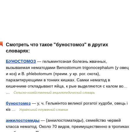
Смотреть что такое "буностомоз" в других
словарях:
БУНОСТОМОЗ
— гельминтозная болезнь жвачных,
вызываемая нематодами Випоstomum trigonocephalum (у овец
и коз) и В. phlebotomum (преим. у кр. рог. скота),
паразитирующими в тонких кишках. Самки нематод в
кишечнике откладывают яйца, к рые выделяются с калом во…
…
Сельско-хозяйственный энциклопедический словарь
буностомоз
— у, ч. Гельмінтоз великої рогатої худоби, овець і
кіз …
Український тлумачний словник
анкилостомиды
— (анкилостоматиды), семейство червей
класса нематод. Около 70 видов, преимущественно в тропиках