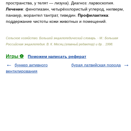
пространства, у телят — лизуха). Диагноз: ларвоскопия.
Лечение
: фенотиазин, четырёххлористый углерод, нилверм,
панакур, морантел тантрат, тиведин.
Профилактика
:
поддержание чистоты кожи животных и помещений.
Сельское хозяйство. Большой энциклопедический словарь. - М.: Большая
Российская энциклопедия
.
В. К. Месяц (главный редактор) и др.
.
1998
.
Игры ⚽
Поможем написать реферат
бункер активного
бурая латвийская порода
вентилирования